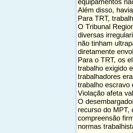
equipamentos não
Além disso, havi
Para TRT, trabal
O Tribunal Regio
diversas irregul
não tinham ultrap
diretamente envol
Para o TRT, os e
trabalho exigido 
trabalhadores er
trabalho escravo 
Violação afeta va
O desembargador 
recurso do MPT, 
compreensão firm
normas trabalhis