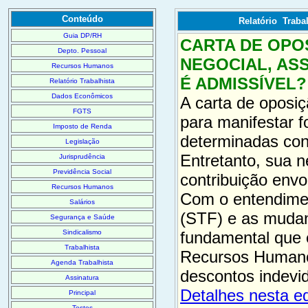
Conteúdo
Relatório Trabal
Guia DP/RH
CARTA DE OPO
Depto. Pessoal
NEGOCIAL, AS
Recursos Humanos
É ADMISSÍVEL?
Relatório Trabalhista
Dados Econômicos
A carta de oposiç
FGTS
para manifestar 
Imposto de Renda
determinadas con
Legislação
Entretanto, sua n
Jurisprudência
Previdência Social
contribuição envo
Recursos Humanos
Com o entendimen
Salários
(STF) e as mudan
Segurança e Saúde
Sindicalismo
fundamental que 
Trabalhista
Recursos Humanos
Agenda Trabalhista
descontos indevid
Assinatura
Detalhes nesta e
Principal
Testes