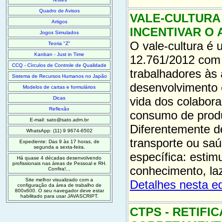
Quadro de Avisos
VALE-CULTURA 
Artigos
INCENTIVAR O
Jogos Simulados
O vale-cultura é 
Teoria "Z"
Kanban - Just in Time
12.761/2012 com 
CCQ - Círculos de Controle de Qualidade
trabalhadores às 
Sistema de Recursos Humanos no Japão
desenvolvimento cu
Modelos de cartas e formulários
vida dos colabora
Dicas
Reflexão
consumo de produt
E-mail: sato@sato.adm.br
Diferentemente de
WhatsApp: (11) 9 9674-6502
transporte ou saú
Expediente: Das 9 às 17 horas, de
segunda a sexta-feira.
específica: estim
Há quase 4 décadas desenvolvendo
profissionais nas áreas de Pessoal e RH.
conhecimento, laz
Confira!...
Site melhor visualizado com a
Detalhes nesta e
configuração da área de trabalho de
800x600. O seu navegador deve estar
habilitado para usar JAVASCRIPT.
CTPS - RETIFI