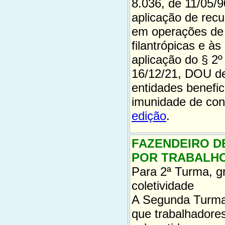
8.036, de 11/05/
aplicação de rec
em operações de 
filantrópicas e às
aplicação do § 2º
16/12/21, DOU de 
entidades benefic
imunidade de cont
edição
.
FAZENDEIRO D
POR TRABALHO
Para 2ª Turma, g
coletividade
A Segunda Turma 
que trabalhadore