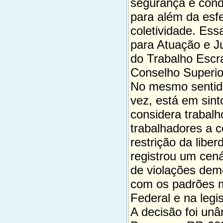
segurança e cond
para além da esfe
coletividade. Es
para Atuação e J
do Trabalho Escr
Conselho Superio
No mesmo sentido,
vez, está em sint
considera trabal
trabalhadores a 
restrição da libe
registrou um cená
de violações dem
com os padrões m
Federal e na legi
A decisão foi unâ