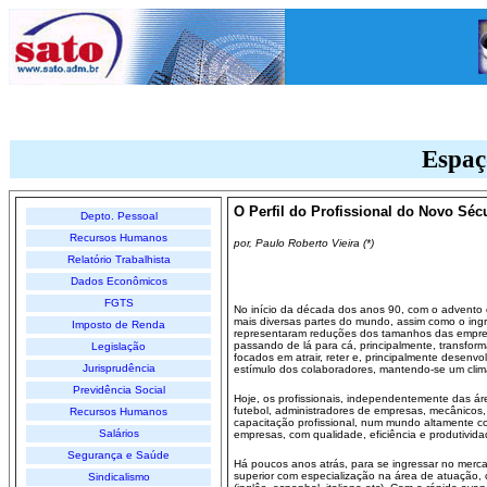
Espaç
O Perfil do Profissional do Novo Séc
Depto. Pessoal
Recursos Humanos
por, Paulo Roberto Vieira (*)
Relatório Trabalhista
Dados Econômicos
FGTS
No início da década dos anos 90, com o advento d
mais diversas partes do mundo, assim como o ingr
Imposto de Renda
representaram reduções dos tamanhos das empres
passando de lá para cá, principalmente, transform
Legislação
focados em atrair, reter e, principalmente desenv
Jurisprudência
estímulo dos colaboradores, mantendo-se um clima
Previdência Social
Hoje, os profissionais, independentemente das áre
futebol, administradores de empresas, mecânicos
Recursos Humanos
capacitação profissional, num mundo altamente c
Salários
empresas, com qualidade, eficiência e produtivida
Segurança e Saúde
Há poucos anos atrás, para se ingressar no mercad
superior com especialização na área de atuação, 
Sindicalismo