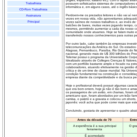
(inglês, espanhol, italiano etc). Com o rápido av
Trabalhista
possuem sofisticados sistemas de computadores e
informática e, em alguns casos, até o inglês básic
CD-Rom Trabalhista
Perdoem-me os prezados leitores e não vai aí ne
Assinatura
vezes em nossa vida, não aproveitamos adequadam
Principal
vezes saímos de nossos trabalhos e, ao invés de 
balcões de bares, muitas vezes jogando tempo, co
mesmos, permitindo aumentar a cada dia nosso co
comunidade onde atuamos. Hoje se falam muito em 
transferindo nossos conhecimentos para outras p
Por outro lado, cabe também às empresas investi
telecomunicações da América do Sul. Os estados q
Alagoas, Pernambuco, Paraíba, Rio Grande do No
nacional, gerando mais de U$ 300 bilhões do Prod
Telemar possui o programa da Universidade Corpor
Idealizado através de Colleges Crenças & Valore
com um portfólio bastante amplo e focado na estr
colaboradores, atuando efetivamente na gestão d
crítica e de um time de classe mundial. Na Univ
condição fundamental na construção e consolidaç
empresa diante da competitividade e da busca pe
Hoje o profissional deverá possuir algumas caracter
que era bom ontem, hoje já não é tão bom e amanh
os passageiros de um avião, em chamas, foram ob
americano que, foram abordados por um leão famin
camisa, o paletó e a gravata e colocou um shorts
japonês: você acha que pode correr mais que est
Concluindo, gostaria de apresentar o quadro abaixo
Antes da década de 70
Entr
A experiência é a sua principal
O gra
ferramenta
É acomodado