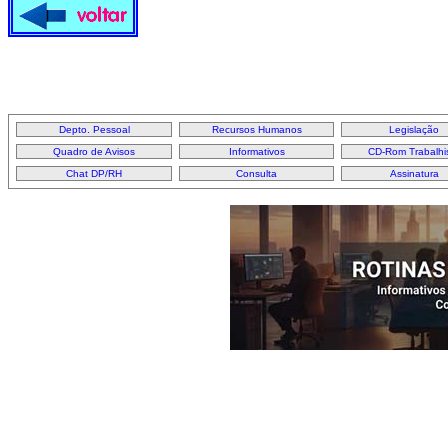
Depto. Pessoal
Recursos Humanos
Legislação
Quadro de Avisos
Informativos
CD-Rom Trabalhi
Chat DP/RH
Consulta
Assinatura