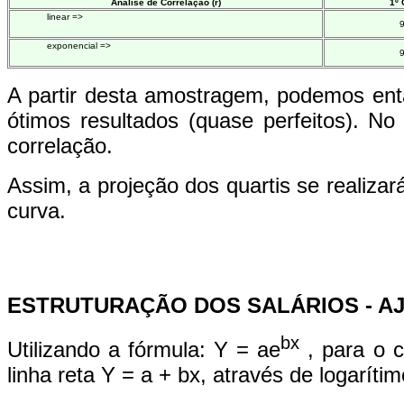
Análise de Correlação (r)
1º
linear =>
exponencial =>
A partir desta amostragem, podemos entã
ótimos resultados (quase perfeitos). No
correlação.
Assim, a projeção dos quartis se realizar
curva.
ESTRUTURAÇÃO DOS SALÁRIOS - A
bx
Utilizando a fórmula: Y = ae
, para o c
linha reta Y = a + bx, através de logarítim