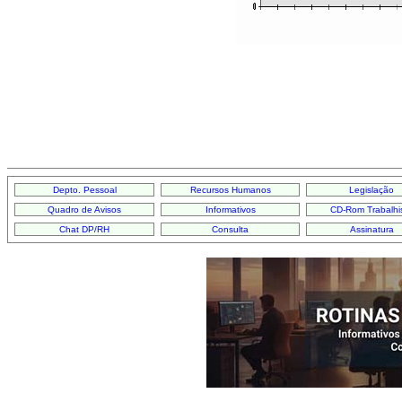
Depto. Pessoal
Recursos Humanos
Legislação
Quadro de Avisos
Informativos
CD-Rom Trabalhi
Chat DP/RH
Consulta
Assinatura