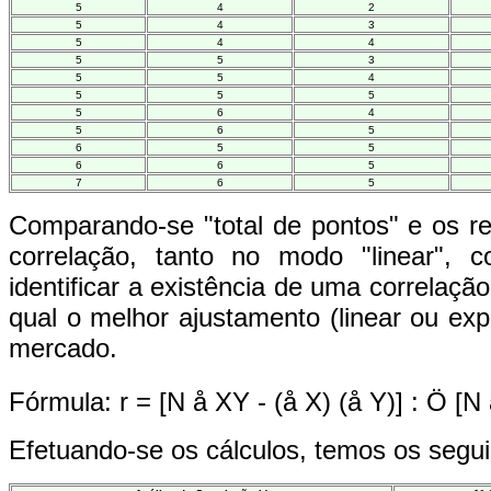
5
4
2
5
4
3
5
4
4
5
5
3
5
5
4
5
5
5
5
6
4
5
6
5
6
5
5
6
6
5
7
6
5
Comparando-se "total de pontos" e os re
correlação, tanto no modo "linear",
identificar a existência de uma correlaçã
qual o melhor ajustamento (linear ou exp
mercado.
Fórmula: r = [N å XY - (å X) (å Y)] : Ö [N
Efetuando-se os cálculos, temos os segui