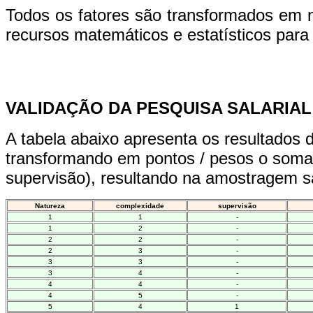
Todos os fatores são transformados em n
recursos matemáticos e estatísticos para
VALIDAÇÃO DA PESQUISA SALARIAL
A tabela abaixo apresenta os resultados d
transformando em pontos / pesos o somat
supervisão), resultando na amostragem sal
Natureza
complexidade
supervisão
1
1
-
1
2
-
2
2
-
2
3
-
3
3
-
3
4
-
4
4
-
4
5
-
5
4
1