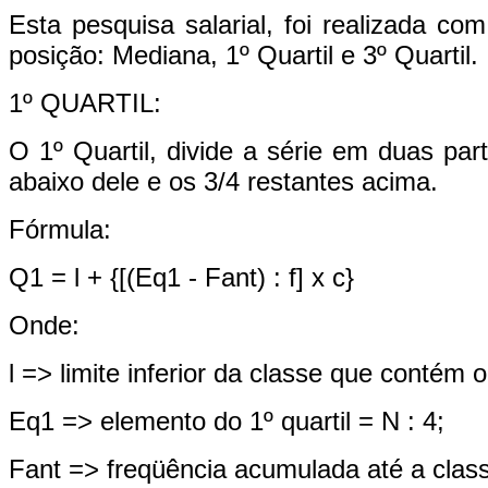
Esta pesquisa salarial, foi realizada co
posição: Mediana, 1º Quartil e 3º Quartil.
1º QUARTIL:
O 1º Quartil, divide a série em duas p
abaixo dele e os 3/4 restantes acima.
Fórmula:
Q1 = l + {[(Eq1 - Fant) : f] x c}
Onde:
l => limite inferior da classe que contém o 
Eq1 => elemento do 1º quartil = N : 4;
Fant => freqüência acumulada até a classe