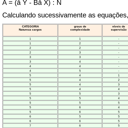
A = (å Y - Bå X) : N
Calculando sucessivamente as equações, 
CATEGORIA
graus de
níveis de
Natureza cargos
complexidade
supervisão
1
1
-
1
2
-
2
2
-
2
3
-
3
3
-
3
4
-
4
4
-
4
5
-
5
4
1
5
4
2
5
4
3
5
4
4
5
5
3
5
5
4
5
5
5
5
6
4
5
6
5
6
5
5
6
6
5
7
6
5