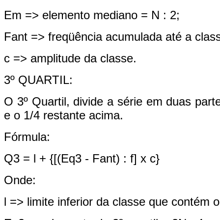
Em => elemento mediano = N : 2;
Fant => freqüência acumulada até a class
c => amplitude da classe.
3º QUARTIL:
O 3º Quartil, divide a série em duas part
e o 1/4 restante acima.
Fórmula:
Q3 = l + {[(Eq3 - Fant) : f] x c}
Onde:
l => limite inferior da classe que contém o 