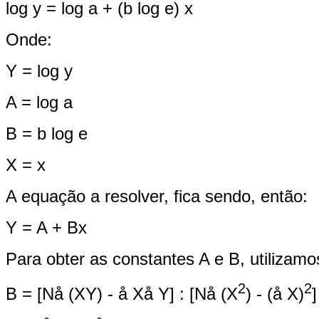
log y = log a + (b log e) x
Onde:
Y = log y
A = log a
B = b log e
X = x
A equação a resolver, fica sendo, então:
Y = A + Bx
Para obter as constantes A e B, utilizam
2
2
B = [Nå (XY) - å Xå Y] : [Nå (X
) - (å X)
]