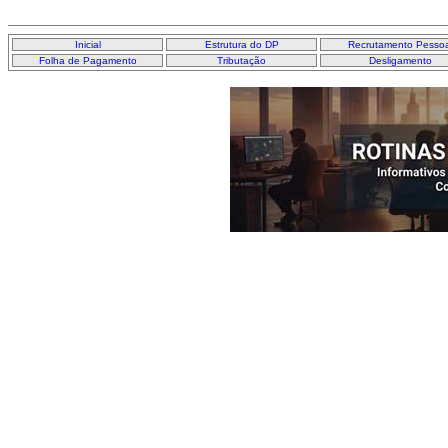
Inicial
Estrutura do DP
Recrutamento Pessoa
Folha de Pagamento
Tributação
Desligamento